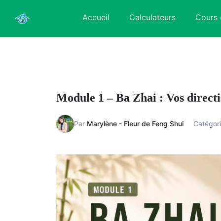
Skip
Accueil
Calculateurs
Cours 
to
content
Module 1 – Ba Zhai : Vos direct
Par
Marylène - Fleur de Feng Shui
Catégori