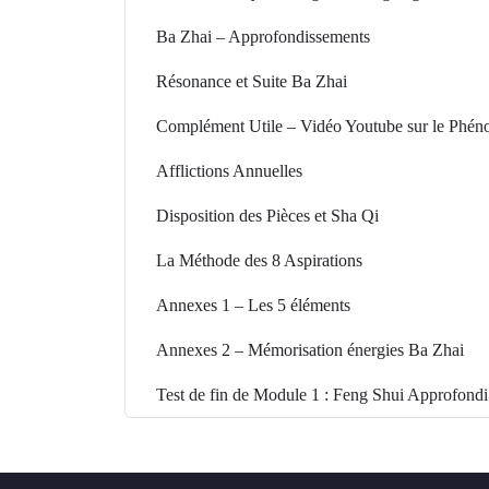
✅ comprendre les énergies Sheng Qi, Tian Y
Ba Zhai – Approfondissements
✅ repérer les secteurs favorables et moins
✅ analyser la relation entre un logement et
Résonance et Suite Ba Zhai
✅ travailler sur les pièces essentielles : ent
✅ gérer les cas particuliers : secteurs manqu
Complément Utile – Vidéo Youtube sur le Phé
garage…
Afflictions Annuelles
✅ utiliser la Roue et les 9 Palais pour struc
✅ poser des corrections concrètes et cohére
Disposition des Pièces et Sha Qi
Ce module est fait pour v
La Méthode des 8 Aspirations
Vous connaissez déjà les bases du Feng Shui 
Annexes 1 – Les 5 éléments
une méthode claire et structurée.
Vous avez déjà votre chiffre Gua ou vous sa
Annexes 2 – Mémorisation énergies Ba Zhai
Vous voulez comprendre pourquoi certaines
Test de fin de Module 1 : Feng Shui Approfondi
d’autres.
Vous souhaitez analyser votre maison de ma
abstraite.
Vous ne voulez pas seulement accumuler des