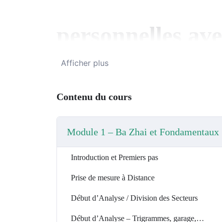
personnelles av
Afficher plus
Zhai
Contenu du cours
Et si certaines zones de votre maison vous
Avec la méthode Ba Zhai, vous apprenez à id
Module 1 – Ba Zhai et Fondamentaux
votre date de naissance, puis à les utiliser
porte d’entrée, cuisine, espaces de repos ou 
Introduction et Premiers pas
Ce module vous guide pas à pas pour comp
votre maison et savoir comment l’adapter au
Prise de mesure à Distance
Dans ce module, vous all
Début d’Analyse / Division des Secteurs
✅ identifier vos 4 directions favorables et 
Début d’Analyse – Trigrammes, garage,…