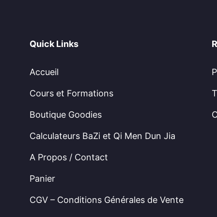
ent ?
Quick Links
R
 et que vous ne savez pas encore calculer votre
ack Débutant
.
Accueil
P
s essentielles
Cours et Formations
T
t d’aborder le Ba Zhai
Boutique Goodies
C
 sans vous perdre
Calculateurs BaZi et Qi Men Dun Jia
éro et de suivre le parcours dans le bon ordre.
A Propos / Contact
Panier
tape
CGV – Conditions Générales de Vente
agnes, grilles de lecture, cycles des 5 éléments