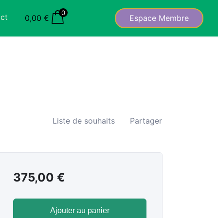
0
ct
0,00
€
Espace Membre
Liste de souhaits
Partager
375,00
€
Ajouter au panier