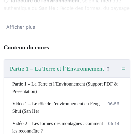
👉
la lecture de l’environnement
, selon la méthode
authentique du
San He
: l’école des formes, du paysage
et des Dragons.
Dans ce module, vous allez apprendre à analyser un
Afficher plus
lieu
comme un maître Feng Shui
, en observant ce que la
nature révèle avant même d’utiliser une boussole.
Contenu du cours
Partie 1 – La Terre et l’Environnement
🌿
Ce que vous allez
Partie 1 – La Terre et l’Environnement (Support PDF &
Présentation)
Vidéo 1 – Le rôle de l’environnement en Feng
06:56
apprendre
Shui (San He)
Vidéo 2 – Les formes des montagnes : comment
05:14
les reconnaître ?