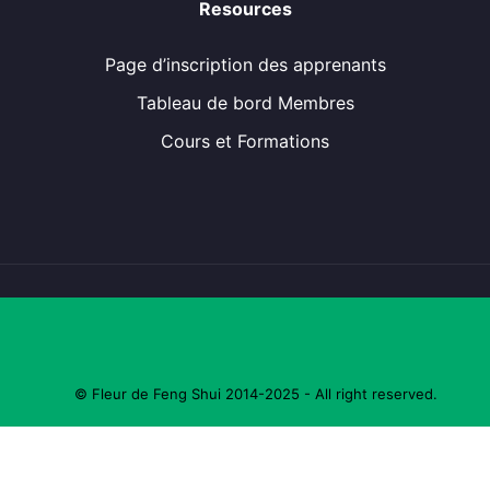
Resources
expertise 🔍
les passionnés qui veulent comprendre l’énergie
Page d’inscription des apprenants
d’un lieu 🏡
Tableau de bord Membres
ceux qui souhaitent analyser une maison, un terrain
ou un jardin avec précision 🌿
Cours et Formations
🌈
Pourquoi ce
module est
© Fleur de Feng Shui 2014-2025 - All right reserved.