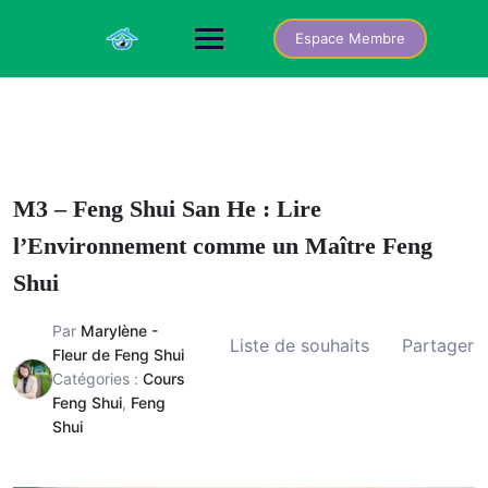
Skip
to
Espace Membre
content
M3 – Feng Shui San He : Lire
l’Environnement comme un Maître Feng
Shui
Par
Marylène -
Liste de souhaits
Partager
Fleur de Feng Shui
Catégories :
Cours
Feng Shui
,
Feng
Shui