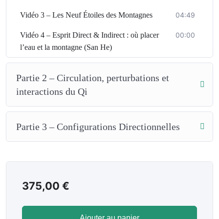
Dans ce cours complet et accessible, vous découvrirez
Vidéo 3 – Les Neuf Étoiles des Montagnes
04:49
:
Vidéo 4 – Esprit Direct & Indirect : où placer
00:00
🌀
Le Qi visible, physique et subtil
l’eau et la montagne (San He)
vent, climat, hygrométrie
montagnes, collines, vallons
Partie 2 – Circulation, perturbations et
dragons terrestres & dragons célestes
interactions du Qi
➡️
Comprendre comment l’environnement influence
réellement votre vie.
🏔️
Les 5 formes des montagnes
Partie 3 – Configurations Directionnelles
(Cinq Éléments)
formes Feu, Bois, Terre, Métal, Eau
comment les reconnaître dans le paysage européen
375,00
€
➡️
Lire instantanément la nature du Qi d’un relief.
🌟
Les Neuf Étoiles des Montagnes
Ajouter au panier