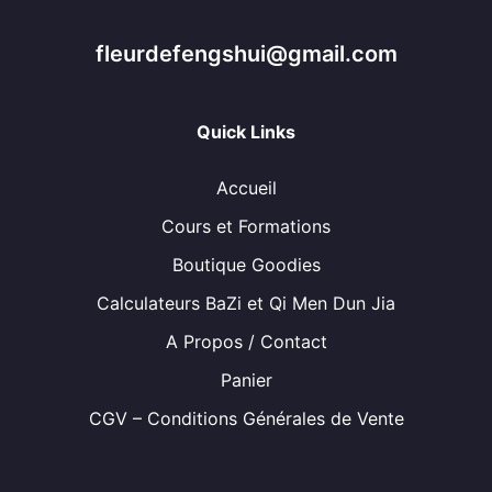
✔ poser les bases d’une analyse Feng Shui fiable et
professionnelle
fleurdefengshui@gmail.com
Quick Links
🎯
Pour qui est ce
Accueil
Cours et Formations
Boutique Goodies
module ?
Calculateurs BaZi et Qi Men Dun Jia
A Propos / Contact
Panier
Ce module est idéal pour :
CGV – Conditions Générales de Vente
les étudiants qui veulent maîtriser le Feng Shui
traditionnel 🧧
les praticiens qui souhaitent renforcer leur